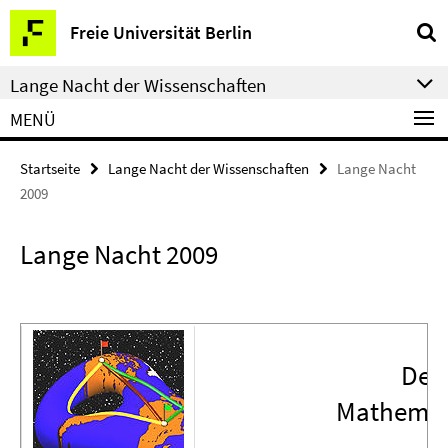
Springe
Service-
Freie Universität Berlin
direkt
Navigation
zu
Lange Nacht der Wissenschaften
Inhalt
MENÜ
Startseite
Lange Nacht der Wissenschaften
Lange Nacht
2009
Lange Nacht 2009
Der
Mathemati