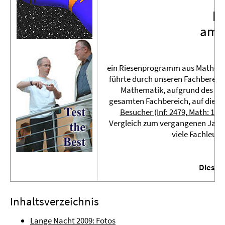
pr
am 1
vo
ein Riesenprogramm aus Mathemati
führte durch unseren Fachbereich
Mathematik, aufgrund des i
gesamten Fachbereich, auf die b
Besucher (Inf: 2479, Math: 158
Vergleich zum vergangenen Jahr. 
viele Fachleut
Dies w
Inhaltsverzeichnis
Lange Nacht 2009: Fotos