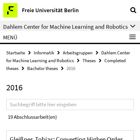
Springe
Service-
Freie Universität Berlin
direkt
Navigation
zu
Dahlem Center for Machine Learning and Robotics
Inhalt
MENÜ
Startseite
Informatik
Arbeitsgruppen
Dahlem Center
for Machine Learning and Robotics
Theses
Completed
theses
Bachelor theses
2016
2016
Suchbegriff
19
Abschlussarbeit(en)
Gleißner, Tobias: Converting Higher-Order