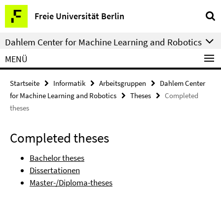
Springe
Service-
Freie Universität Berlin
direkt
Navigation
zu
Dahlem Center for Machine Learning and Robotics
Inhalt
MENÜ
Startseite
Informatik
Arbeitsgruppen
Dahlem Center
for Machine Learning and Robotics
Theses
Completed
theses
Completed theses
Bachelor theses
Dissertationen
Master-/Diploma-theses