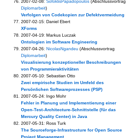
2007-02-08:
SofoklisPapadopoulos
(Abschlussvortrag
Diplomarbeit
)
Verfolgen von Codekopien zur Defektvermeidung
2007-02-15: Daniel Ebert
XForms
2007-04-19: Markus Luczak
Ontologien im Software Engineering
2007-04-26:
NicolasNgandeu
(Abschlussvortrag
Diplomarbeit
)
Visualisierung konzeptioneller Beschreibungen
von Programmieraktivitäten
2007-05-10: Sebastian Otto
Zwei empirische Studien im Umfeld des
Persönlichen Softwareprozesses (PSP)
2007-05-24: Ingo Mohr
Fehler in Planung und Implementierung einer
Open-Test-Architecture-Schnittstelle (für das
Mercury Quality Center) in Java
2007-05-31: Ross Turk
The Sourceforge-Infrastructure for Open Source
Project Management