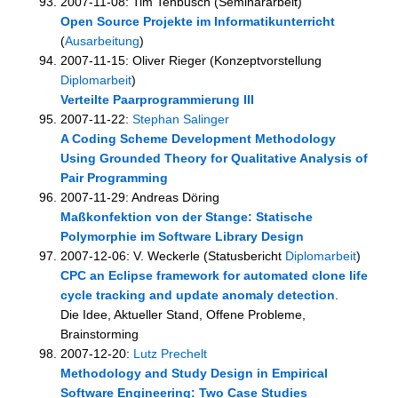
2007-11-08: Tim Tenbusch (Seminararbeit)
Open Source Projekte im Informatikunterricht
(
Ausarbeitung
)
2007-11-15: Oliver Rieger (Konzeptvorstellung
Diplomarbeit
)
Verteilte Paarprogrammierung III
2007-11-22:
Stephan Salinger
A Coding Scheme Development Methodology
Using Grounded Theory for Qualitative Analysis of
Pair Programming
2007-11-29: Andreas Döring
Maßkonfektion von der Stange: Statische
Polymorphie im Software Library Design
2007-12-06: V. Weckerle (Statusbericht
Diplomarbeit
)
CPC an Eclipse framework for automated clone life
cycle tracking and update anomaly detection
.
Die Idee, Aktueller Stand, Offene Probleme,
Brainstorming
2007-12-20:
Lutz Prechelt
Methodology and Study Design in Empirical
Software Engineering: Two Case Studies