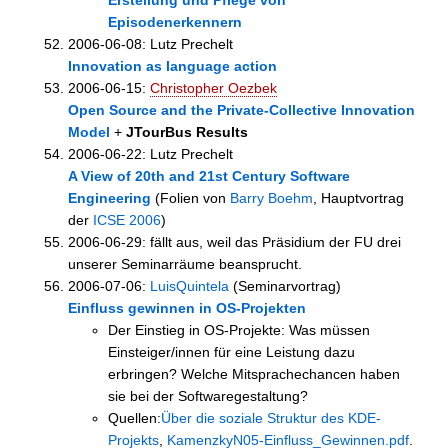
Episodenerkennern
2006-06-08: Lutz Prechelt
Innovation as language action
2006-06-15:
Christopher Oezbek
Open Source and the Private-Collective Innovation
Model
+
JTourBus Results
2006-06-22: Lutz Prechelt
A View of 20th and 21st Century Software
Engineering
(Folien von
Barry Boehm
, Hauptvortrag
der
ICSE 2006
)
2006-06-29: fällt aus, weil das Präsidium der FU drei
unserer Seminarräume beansprucht.
2006-07-06:
LuisQuintela
(Seminarvortrag)
Einfluss gewinnen in OS-Projekten
Der Einstieg in OS-Projekte: Was müssen
Einsteiger/innen für eine Leistung dazu
erbringen? Welche Mitsprachechancen haben
sie bei der Softwaregestaltung?
Quellen:
Über die soziale Struktur des KDE-
Projekts
,
KamenzkyN05-Einfluss_Gewinnen.pdf
.