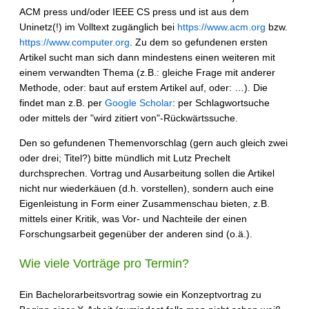
ACM press und/oder IEEE CS press und ist aus dem
Uninetz(!) im Volltext zugänglich bei
https://www.acm.org
bzw.
https://www.computer.org
. Zu dem so gefundenen ersten
Artikel sucht man sich dann mindestens einen weiteren mit
einem verwandten Thema (z.B.: gleiche Frage mit anderer
Methode, oder: baut auf erstem Artikel auf, oder: …). Die
findet man z.B. per
Google Scholar
: per Schlagwortsuche
oder mittels der "wird zitiert von"-Rückwärtssuche.
Den so gefundenen Themenvorschlag (gern auch gleich zwei
oder drei; Titel?) bitte mündlich mit Lutz Prechelt
durchsprechen. Vortrag und Ausarbeitung sollen die Artikel
nicht nur wiederkäuen (d.h. vorstellen), sondern auch eine
Eigenleistung in Form einer Zusammenschau bieten, z.B.
mittels einer Kritik, was Vor- und Nachteile der einen
Forschungsarbeit gegenüber der anderen sind (o.ä.).
Wie viele Vorträge pro Termin?
Ein Bachelorarbeitsvortrag sowie ein Konzeptvortrag zu