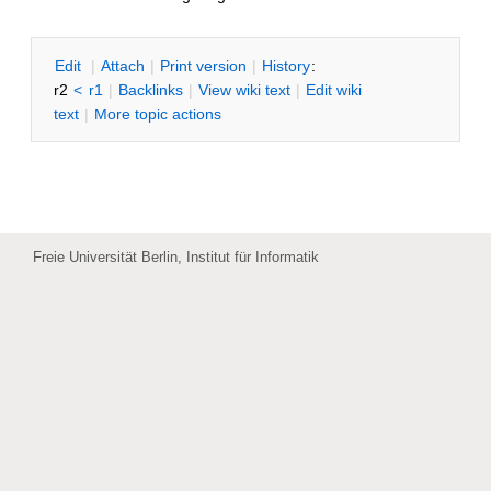
E
dit
|
A
ttach
|
P
rint version
|
H
istory
:
r2
<
r1
|
B
acklinks
|
V
iew wiki text
|
Edit
w
iki
text
|
M
ore topic actions
Freie Universität Berlin, Institut für Informatik