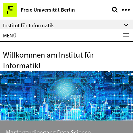
Springe
Service-
Freie Universität Berlin
direkt
Navigation
zu
Institut für Informatik
Inhalt
MENÜ
Willkommen am Institut für
Informatik!
Masterstudiengang Data Science