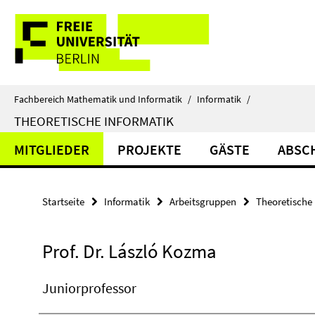
Springe
Service-
direkt
zu
Navigation
Inhalt
Fachbereich Mathematik und Informatik
/
Informatik
/
THEORETISCHE INFORMATIK
MITGLIEDER
PROJEKTE
GÄSTE
ABSC
Startseite
Informatik
Arbeitsgruppen
Theoretische 
Prof. Dr. László Kozma
Juniorprofessor