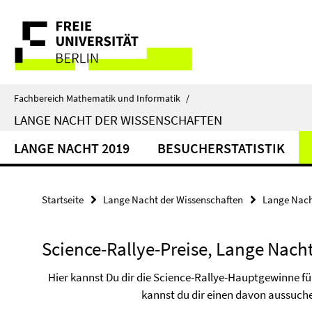
Springe
Service-
direkt
zu
Navigation
Inhalt
Fachbereich Mathematik und Informatik
/
LANGE NACHT DER WISSENSCHAFTEN
LANGE NACHT 2019
BESUCHERSTATISTIK
Startseite
Lange Nacht der Wissenschaften
Lange Nach
Science-Rallye-Preise, Lange Nach
Hier kannst Du dir die Science-Rallye-Hauptgewinne f
kannst du dir einen davon aussuche