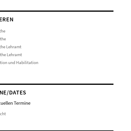
EREN
the
the
the Lehramt
the Lehramt
ion und Habilitation
NE/DATES
tuellen Termine
icht