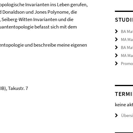
opologische Invarianten ins Leben gerufen,
ind Donaldson und Jones Polynome, die
STUDI
 Seiberg-Witten Invarianten und die
uantentopologie befasst sich mit dem
BA Ma
MA Ma
tentopologie und beschreibe meine eigenen
BA Ma
MA Ma
Promot
), Takustr. 7
TERMI
keine ak
Übers