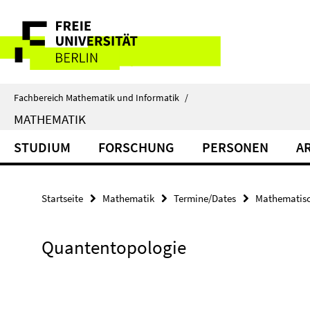
Springe
Service-
direkt
zu
Navigation
Inhalt
Fachbereich Mathematik und Informatik
/
MATHEMATIK
STUDIUM
FORSCHUNG
PERSONEN
A
Startseite
Mathematik
Termine/Dates
Mathematisc
Quantentopologie