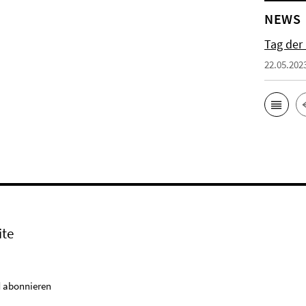
NEWS
Tag der
22.05.202
ite
 abonnieren