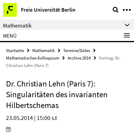
Springe
Service-
Freie Universität Berlin
direkt
Navigation
zu
Mathematik
Inhalt
MENÜ
Startseite
Mathematik
Termine/Dates
Mathematisches Kolloquium
Archive 2014
Vortrag: Dr.
Christian Lehn (Paris 7)
Dr. Christian Lehn (Paris 7):
Singularitäten des invarianten
Hilbertschemas
23.05.2014 | 15:00 s.t