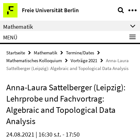
Springe
Service-
Freie Universität Berlin
direkt
Navigation
zu
Mathematik
Inhalt
MENÜ
Startseite
Mathematik
Termine/Dates
Mathematisches Kolloquium
Vorträge 2021
Anna-Laura
Sattelberger (Leipzig): Algebraic and Topological Data Analysis
Anna-Laura Sattelberger (Leipzig):
Lehrprobe und Fachvortrag:
Algebraic and Topological Data
Analysis
24.08.2021 | 16:30 s.t. - 17:50