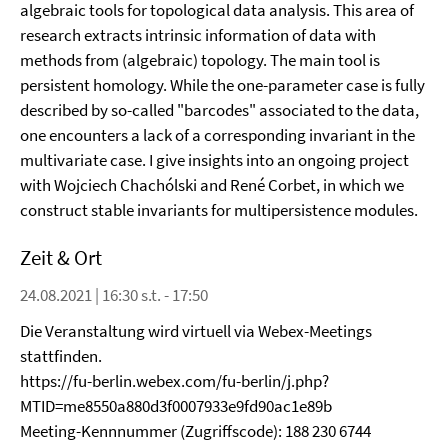
algebraic tools for topological data analysis. This area of
research extracts intrinsic information of data with
methods from (algebraic) topology. The main tool is
persistent homology. While the one-parameter case is fully
described by so-called "barcodes" associated to the data,
one encounters a lack of a corresponding invariant in the
multivariate case. I give insights into an ongoing project
with Wojciech Chachólski and René Corbet, in which we
construct stable invariants for multipersistence modules.
Zeit & Ort
24.08.2021 | 16:30 s.t. - 17:50
Die Veranstaltung wird virtuell via Webex-Meetings
stattfinden.
https://fu-berlin.webex.com/fu-berlin/j.php?
MTID=me8550a880d3f0007933e9fd90ac1e89b
Meeting-Kennnummer (Zugriffscode): 188 230 6744