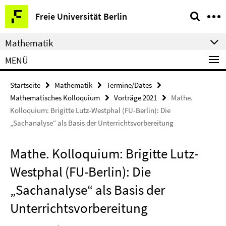
Springe
Service-
Freie Universität Berlin
direkt
Navigation
zu
Mathematik
Inhalt
MENÜ
Startseite
Mathematik
Termine/Dates
Mathematisches Kolloquium
Vorträge 2021
Mathe.
Kolloquium: Brigitte Lutz-Westphal (FU-Berlin): Die
„Sachanalyse“ als Basis der Unterrichtsvorbereitung
Mathe. Kolloquium: Brigitte Lutz-
Westphal (FU-Berlin): Die
„Sachanalyse“ als Basis der
Unterrichtsvorbereitung