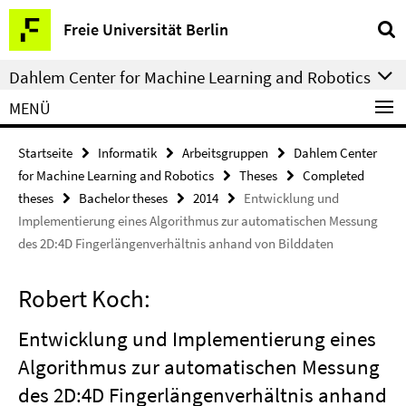
Springe
Service-
Freie Universität Berlin
direkt
Navigation
zu
Dahlem Center for Machine Learning and Robotics
Inhalt
MENÜ
Startseite
Informatik
Arbeitsgruppen
Dahlem Center
for Machine Learning and Robotics
Theses
Completed
theses
Bachelor theses
2014
Entwicklung und
Implementierung eines Algorithmus zur automatischen Messung
des 2D:4D Fingerlängenverhältnis anhand von Bilddaten
Robert Koch:
Entwicklung und Implementierung eines
Algorithmus zur automatischen Messung
des 2D:4D Fingerlängenverhältnis anhand