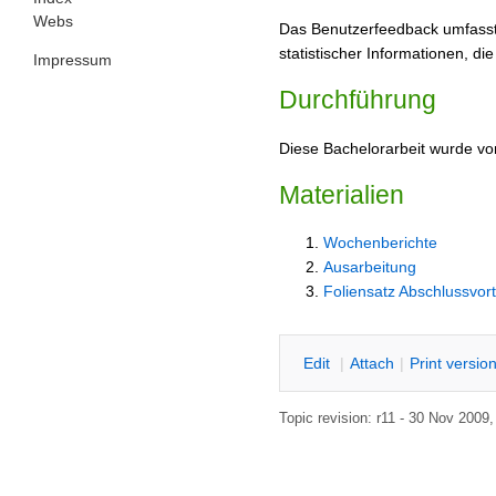
Webs
Das Benutzerfeedback umfasst 
statistischer Informationen, 
Impressum
Durchführung
Diese Bachelorarbeit wurde v
Materialien
Wochenberichte
Ausarbeitung
Foliensatz Abschlussvor
E
dit
|
A
ttach
|
P
rint versio
Topic revision: r11 - 30 Nov 2009