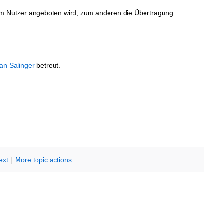
em Nutzer angeboten wird, zum anderen die Übertragung
an Salinger
betreut.
text
|
M
ore topic actions