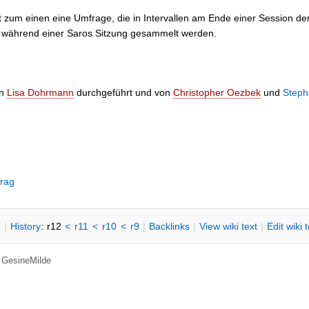
zum einen eine Umfrage, die in Intervallen am Ende einer Session d
die während einer Saros Sitzung gesammelt werden.
on
Lisa Dohrmann
durchgeführt und von
Christopher Oezbek
und
Steph
trag
n
|
H
istory
: r12
<
r11
<
r10
<
r9
|
B
acklinks
|
V
iew wiki text
|
Edit
w
iki 
,
GesineMilde