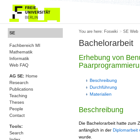
You are here:
Foswiki
>
SE Web
SE
Bachelorarbeit
Fachbereich MI
Mathematik
Erhebung von Benu
Informatik
Paarprogrammieru
Web FAQ
AG SE:
Home
Beschreibung
Research
Durchführung
Publications
Materialien
Teaching
Theses
Beschreibung
People
Contact
Die Bachelorarbeit hatte zum 
Tools:
anfänglich in der
Diplomarbeit 
Search
wurde.
Index