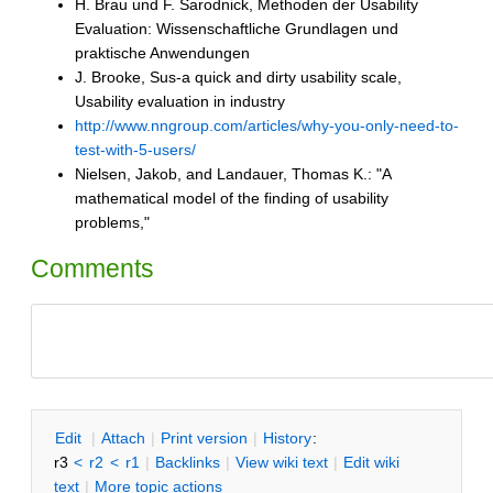
H. Brau und F. Sarodnick, Methoden der Usability
Evaluation: Wissenschaftliche Grundlagen und
praktische Anwendungen
J. Brooke, Sus-a quick and dirty usability scale,
Usability evaluation in industry
http://www.nngroup.com/articles/why-you-only-need-to-
test-with-5-users/
Nielsen, Jakob, and Landauer, Thomas K.: "A
mathematical model of the finding of usability
problems,"
Comments
E
dit
|
A
ttach
|
P
rint version
|
H
istory
:
r3
<
r2
<
r1
|
B
acklinks
|
V
iew wiki text
|
Edit
w
iki
text
|
M
ore topic actions