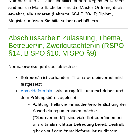
Nummern und z.T. auch inhaltlich andere Regeln. Außerdem
sind nur die Mono-Bachelor- und die Master-Ordnung direkt
erwähnt, alle anderen (Lehramt, 60-LP, 30-LP, Diplom,
Magister) müssen Sie bitte selber nachblättern.
Abschlussarbeit: Zulassung, Thema,
Betreuer/in, Zweitgutachter/in (RSPO
§14, B SPO §10, M SPO §9)
Normalerweise geht das faktisch so:
Betreuer/in ist vorhanden, Thema wird einvernehmlich
festgesetzt,
Anmeldeformblatt
wird ausgefüllt, unterschrieben und
dem Prüfungsbüro zugeleitet
Achtung: Falls die Firma die Veröffentlichung der
Ausarbeitung untersagen möchte
("Sperrvermerk"), sind viele Betreuer/innen bei
uns oftmals nicht zur Betreuung bereit. Deshalb
gibt es auf dem Anmeldeformular zu diesem