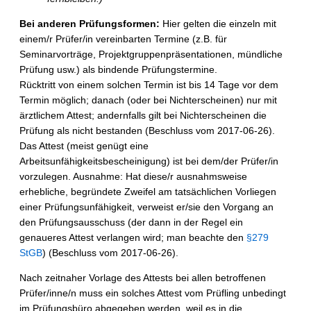
Bei anderen Prüfungsformen:
Hier gelten die einzeln mit
einem/r Prüfer/in vereinbarten Termine (z.B. für
Seminarvorträge, Projektgruppenpräsentationen, mündliche
Prüfung usw.) als bindende Prüfungstermine.
Rücktritt von einem solchen Termin ist bis 14 Tage vor dem
Termin möglich; danach (oder bei Nichterscheinen) nur mit
ärztlichem Attest; andernfalls gilt bei Nichterscheinen die
Prüfung als nicht bestanden (Beschluss vom 2017-06-26).
Das Attest (meist genügt eine
Arbeitsunfähigkeitsbescheinigung) ist bei dem/der Prüfer/in
vorzulegen. Ausnahme: Hat diese/r ausnahmsweise
erhebliche, begründete Zweifel am tatsächlichen Vorliegen
einer Prüfungsunfähigkeit, verweist er/sie den Vorgang an
den Prüfungsausschuss (der dann in der Regel ein
genaueres Attest verlangen wird; man beachte den
§279
StGB
) (Beschluss vom 2017-06-26).
Nach zeitnaher Vorlage des Attests bei allen betroffenen
Prüfer/inne/n muss ein solches Attest vom Prüfling unbedingt
im Prüfungsbüro abgegeben werden, weil es in die