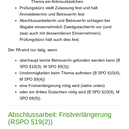
Thema ein Ankreuzkästchen.
Prüfungsbüro stellt Zulassung fest und hält
Anmeldetermin und Betreuer/in fest
Abschlussarbeiter/in und Betreuer/in schlagen bei
Abgabe einvernehmlich Zweitgutachter/in vor (und
zwar auch mit dessen/deren Einvernehmen);
Prüfungsbüro hält auch dies fest.
Der PA wird nur tätig, wenn
überhaupt kein/e Betreuer/in gefunden werden kann (B
SPO §10(3), M SPO §9(3))
Unstimmigkeiten beim Thema auftreten (B SPO §10(4),
M SPO §9(4))
eine Fristverlängerung nötig wird (siehe unten)
oder ein drittes Gutachten nötig wird (B SPO §10(9), M
SPO §9(9)).
Abschlussarbeit: Fristverlängerung
(RSPO §19(2))