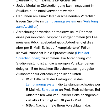
Zielseite i.d.R. maximal 1 LP größer sein.
Jedes Modul im Zielstudiengang kann insgesamt im
Studium nur einmal verwendet werden.
Den Ihnen am sinnvollsten erscheinenden Vorschlag
tragen Sie bitte im
Lehrplanungssystem
ein (
Anleitung
zum Ausfüllen
).
Anrechnungen werden normalerweise im Rahmen
eines persönlichen Gesprächs vorgenommen (weil es
meistens Rückfragebedarf gibt). Aktuell erfolgt dies
aber per E-Mail. Es ist bei ''kompliziertere” Fällen
sinnvoll, zunächst in die Sprechstunde (
Liste der
Sprechstunden)
zu kommen. Die Anrechnung von
Studienleistung ist an die jeweiligen Vorsitzendenen
delegiert. Bitte beachten Sie schematisch geregelte
Ausnahmen für Anrechnungen siehe unten.
BSc
: Bitte nach der Eintragung in das
Lehrplanungssystem
die Leistungsnachweise per
E-Mail via
Sekretariat
an Prof. Roth schicken. Bei
Unklarheiten wird von unserer Seite nachgehakt
- ist alles klar folgt ein OK per E-Mail.
MSc.:
Nachdem Sie Ihren Vorschlag in das