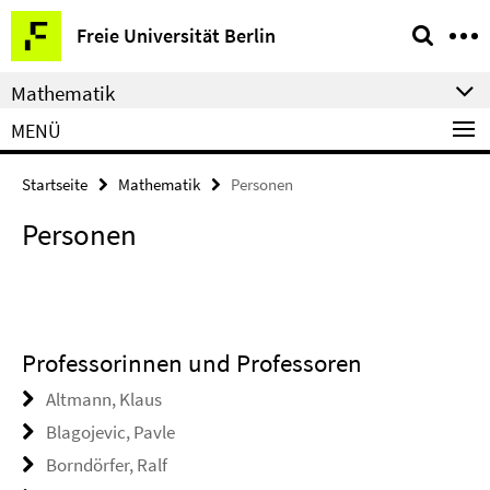
Springe
Service-
Freie Universität Berlin
direkt
Navigation
zu
Mathematik
Inhalt
MENÜ
Startseite
Mathematik
Personen
Personen
Professorinnen und Professoren
Altmann, Klaus
Blagojevic, Pavle
Borndörfer, Ralf