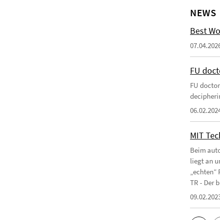
NEWS
Best Wo
07.04.202
FU doct
FU doctor
decipherin
06.02.202
MIT Tec
Beim auto
liegt an 
„echten“ 
TR - Der b
09.02.202