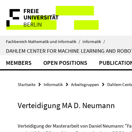
Springe
Service-
direkt
zu
Navigation
Inhalt
Fachbereich Mathematik und Informatik
/
Informatik
/
DAHLEM CENTER FOR MACHINE LEARNING AND ROBO
MEMBERS
OPEN POSITIONS
PUBLICATIO
Startseite
Informatik
Arbeitsgruppen
Dahlem Cente
Verteidigung MA D. Neumann
Verteidigung der Masterarbeit von Daniel Neumann: "Fa