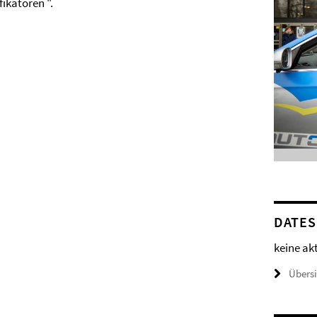
ikatoren ".
DATES
keine ak
Übers