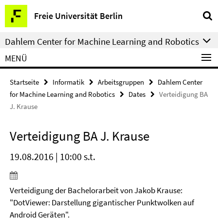
Springe
Service-
Freie Universität Berlin
direkt
Navigation
zu
Dahlem Center for Machine Learning and Robotics
Inhalt
MENÜ
Startseite
Informatik
Arbeitsgruppen
Dahlem Center
for Machine Learning and Robotics
Dates
Verteidigung BA
J. Krause
Verteidigung BA J. Krause
19.08.2016 | 10:00 s.t.
Verteidigung der Bachelorarbeit von Jakob Krause:
"DotViewer: Darstellung gigantischer Punktwolken auf
Android Geräten".