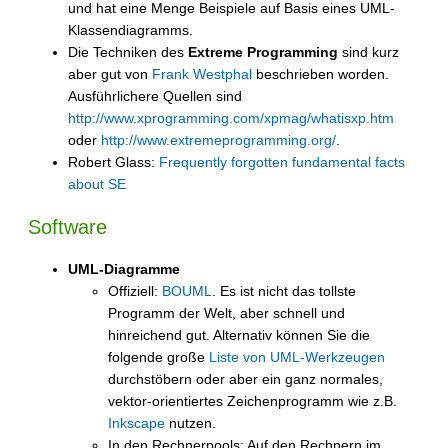
und hat eine Menge Beispiele auf Basis eines UML-
Klassendiagramms.
Die Techniken des
Extreme Programming
sind kurz
aber gut von
Frank Westphal
beschrieben worden.
Ausführlichere Quellen sind
http://www.xprogramming.com/xpmag/whatisxp.htm
oder
http://www.extremeprogramming.org/
.
Robert Glass:
Frequently forgotten fundamental facts
about SE
Software
UML-Diagramme
Offiziell:
BOUML
. Es ist nicht das tollste
Programm der Welt, aber schnell und
hinreichend gut. Alternativ können Sie die
folgende große
Liste von UML-Werkzeugen
durchstöbern oder aber ein ganz normales,
vektor-orientiertes Zeichenprogramm wie z.B.
Inkscape
nutzen.
In den Rechnerpools: Auf den Rechnern im