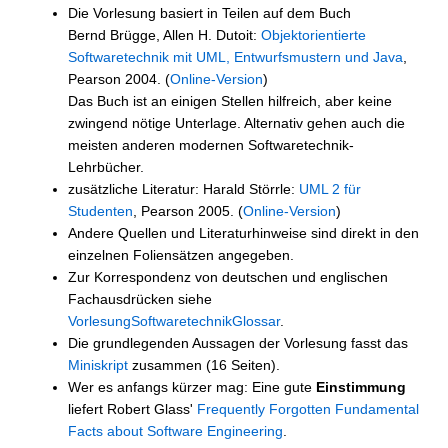
Die Vorlesung basiert in Teilen auf dem Buch
Bernd Brügge, Allen H. Dutoit:
Objektorientierte
Softwaretechnik mit UML, Entwurfsmustern und Java
,
Pearson 2004. (
Online-Version
)
Das Buch ist an einigen Stellen hilfreich, aber keine
zwingend nötige Unterlage. Alternativ gehen auch die
meisten anderen modernen Softwaretechnik-
Lehrbücher.
zusätzliche Literatur: Harald Störrle:
UML 2 für
Studenten
, Pearson 2005. (
Online-Version
)
Andere Quellen und Literaturhinweise sind direkt in den
einzelnen Foliensätzen angegeben.
Zur Korrespondenz von deutschen und englischen
Fachausdrücken siehe
VorlesungSoftwaretechnikGlossar
.
Die grundlegenden Aussagen der Vorlesung fasst das
Miniskript
zusammen (16 Seiten).
Wer es anfangs kürzer mag: Eine gute
Einstimmung
liefert Robert Glass'
Frequently Forgotten Fundamental
Facts about Software Engineering
.