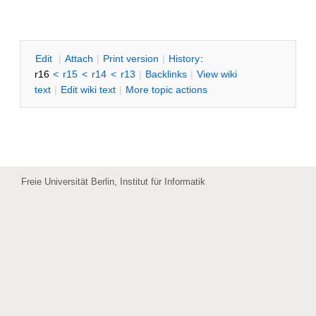
SWTIDSR
E
dit
|
A
ttach
|
P
rint version
|
H
istory
:
r16
<
r15
<
r14
<
r13
|
B
acklinks
|
V
iew wiki
text
|
Edit
w
iki text
|
M
ore topic actions
Freie Universität Berlin, Institut für Informatik