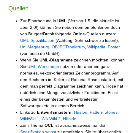
Quellen
Zur Einarbeitung in
UML
(Version 1.5, die aktuelle ist
aber 2.0!) können Sie neben dem empfohlenen Buch
von Brügge/Dutoit folgende Online-Quellen nutzen:
UML-Spezifikation
(Achtung: Sehr schwer zu lesen!),
Uni Magdeburg
,
OBJECTspektrum
,
Wikipedia
,
Poster
(von oose.de GmbH)
Wenn Sie
UML-Diagramme
zeichnen möchten, können
Sie
UML-Werkzeuge
nutzen oder aber ein ganz
normales, vektor-orientiertes Zeichenprogramm. Auf
den Rechnern im Keller ist Rational Rose installiert, mit
dem man perfekt Diagramme zeichnen kann. Rose hat
natürlich eine Menge zusätzlicher Funktionen. Es ist
eines der bekanntesten und verbreitesten
Softwarepakete in diesem Bereich.
Links zu
Entwurfsmustern
:
Huston
,
Pattern Stories
,
WikiWiki 1
,
WikiWiki 2
,
Hillside
Zum Thema
OCL
ist ausnahmsweise mal die
Spezifikation selbst
zu empfehlen. Sie ist übersichtlich