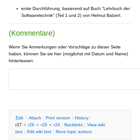
erste Durchführung, basierend auf Buch "Lehrbuch der
Softwaretechnik" (Teil 1 und 2) von Helmut Balzert.
(Kommentare)
Wenn Sie Anmerkungen oder Vorschläge zu dieser Seite
haben, können Sie sie hier (möglichst mit Datum und Name)
hinterlassen:
SWTIDSR
E
dit
|
A
ttach
|
P
rint version
|
H
istory
:
r27
<
r26
<
r25
<
r24
|
B
acklinks
|
V
iew wiki
text
|
Edit
w
iki text
|
M
ore topic actions