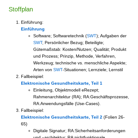
Stoffplan
Einführung:
Einführung
Software; Softwaretechnik (
SWT
); Aufgaben der
SWT
; Persönlicher Bezug; Beteiligte;
Gütemaßstab: Kosten/Nutzen; Qualität; Produkt
und Prozess; Prinzip, Methode, Verfahren,
Werkzeug; technische vs. menschliche Aspekte;
Arten von
SWT
-Situationen; Lernziele; Lernstil
Fallbeispiel:
Elektronische Gesundheitskarte, Teil 1
Einleitung, Objektmodell eRezept;
Rahmenarchitektur (RA); RA:Geschäftsprozesse,
RA:Anwendungsfälle (Use-Cases).
Fallbeispiel:
Elektronische Gesundheitskarte, Teil 2
(Folien 26-
65)
Digitale Signatur; RA:Sicherheitsanforderungen
und –architektur; RA:nichtfunktionale