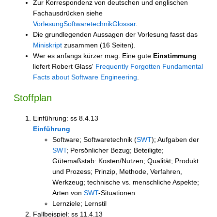
Zur Korrespondenz von deutschen und englischen
Fachausdrücken siehe
VorlesungSoftwaretechnikGlossar
.
Die grundlegenden Aussagen der Vorlesung fasst das
Miniskript
zusammen (16 Seiten).
Wer es anfangs kürzer mag: Eine gute
Einstimmung
liefert Robert Glass'
Frequently Forgotten Fundamental
Facts about Software Engineering
.
Stoffplan
Einführung: ss 8.4.13
Einführung
Software; Softwaretechnik (
SWT
); Aufgaben der
SWT
; Persönlicher Bezug; Beteiligte;
Gütemaßstab: Kosten/Nutzen; Qualität; Produkt
und Prozess; Prinzip, Methode, Verfahren,
Werkzeug; technische vs. menschliche Aspekte;
Arten von
SWT
-Situationen
Lernziele; Lernstil
Fallbeispiel: ss 11.4.13