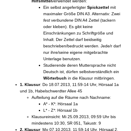
Hilfsmittel
verwendet werden:
Ein selbst angefertigter
Spickzettel
mit
maximaler Größe DIN A3. Alternativ: Zwei
fest verbundene
DIN A4 Zettel (tackern
oder kleben). Es gibt keine
Einschränkungen zu Schriftgröße und
Inhalt. Der Zettel darf beidseitig
beschrieben/bedruckt werden. Jede/r darf
nur ihre/seine eigene mitgebrachte
Unterlage benutzen.
Studierende deren Muttersprache nicht
Deutsch ist, dürfen selbstverständlich ein
Wörterbuch
in die Klausur mitbringen.
1. Klausur
: Do 18.07.2013, 11:59-14 Uhr, Hörsaal 1a
und 1b, Habelschwerdter Allee 45
Aufteilung auf die Räume nach Nachname:
A* - K*: Hörsaal 1a
L* - Z*: Hörsaal 1b
Klausureinsicht: Mi 25.09.2013, 09:59 Uhr bis
mindestens 10:30, SR 051, Takustr. 9
2. Klausur
: Mo 07.10.2013, 11:59-14 Uhr, Hörsaal 2,