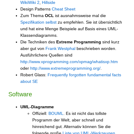
WikiWiki 2
,
Hillside
Design Patterns
Cheat Sheet
Zum Thema
OCL
ist ausnahmsweise mal die
Spezifikation selbst
zu empfehlen. Sie ist übersichtlich
und hat eine Menge Beispiele auf Basis eines UML-
Klassendiagramms.
Die Techniken des
Extreme Programming
sind kurz
aber gut von
Frank Westphal
beschrieben worden.
Ausführlichere Quellen sind
http://www.xprogramming.com/xpmag/whatisxp.htm
oder
http://www.extremeprogramming.org/
.
Robert Glass:
Frequently forgotten fundamental facts
about SE
Software
UML-Diagramme
Offiziell:
BOUML
. Es ist nicht das tollste
Programm der Welt, aber schnell und
hinreichend gut. Alternativ können Sie die
folgende große
Liste von UML-Werkzeugen