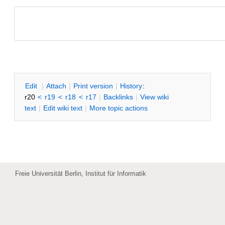
SWTIDSR
E
dit
|
A
ttach
|
P
rint version
|
H
istory
:
r20
<
r19
<
r18
<
r17
|
B
acklinks
|
V
iew wiki
text
|
Edit
w
iki text
|
M
ore topic actions
Freie Universität Berlin, Institut für Informatik