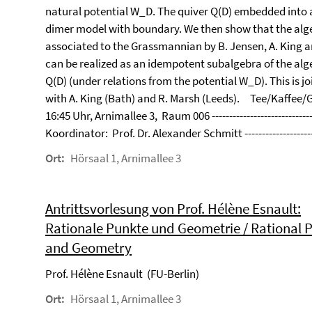
natural potential W_D. The quiver Q(D) embedded into a 
dimer model with boundary. We then show that the alg
associated to the Grassmannian by B. Jensen, A. King a
can be realized as an idempotent subalgebra of the alg
Q(D) (under relations from the potential W_D). This is j
with A. King (Bath) and R. Marsh (Leeds). Tee/Kaffee
16:45 Uhr, Arnimallee 3, Raum 006 -----------------------------
Koordinator: Prof. Dr. Alexander Schmitt ---------------------
Ort:
Hörsaal 1, Arnimallee 3
Antrittsvorlesung von Prof. Hélène Esnault:
Rationale Punkte und Geometrie / Rational P
and Geometry
Prof. Hélène Esnault (FU-Berlin)
Ort:
Hörsaal 1, Arnimallee 3