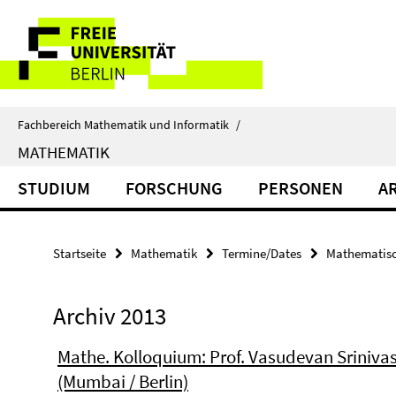
Springe
Service-
direkt
zu
Navigation
Inhalt
Fachbereich Mathematik und Informatik
/
MATHEMATIK
STUDIUM
FORSCHUNG
PERSONEN
A
Startseite
Mathematik
Termine/Dates
Mathematisc
Archiv 2013
Mathe. Kolloquium: Prof. Vasudevan Sriniva
(Mumbai / Berlin)