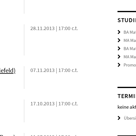
STUDI
28.11.2013 | 17:00 c.t.
BA Ma
MA Ma
BA Ma
MA Ma
Promot
efeld)
07.11.2013 | 17:00 c.t.
TERMI
17.10.2013 | 17:00 c.t.
keine ak
Übers