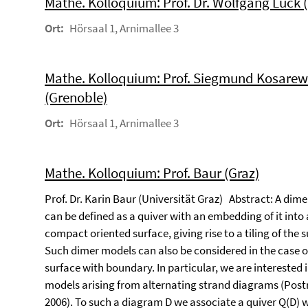
Mathe. Kolloquium: Prof. Dr. Wolfgang Lück 
Ort:
Hörsaal 1, Arnimallee 3
Mathe. Kolloquium: Prof. Siegmund Kosarew
(Grenoble)
Ort:
Hörsaal 1, Arnimallee 3
Mathe. Kolloquium: Prof. Baur (Graz)
Prof. Dr. Karin Baur (Universität Graz) Abstract: A dim
can be defined as a quiver with an embedding of it into 
compact oriented surface, giving rise to a tiling of the s
Such dimer models can also be considered in the case o
surface with boundary. In particular, we are interested 
models arising from alternating strand diagrams (Post
2006). To such a diagram D we associate a quiver Q(D) w