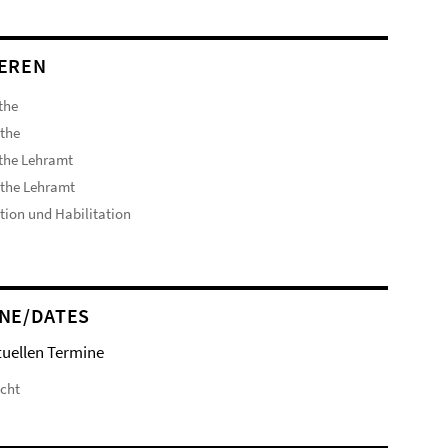
EREN
the
the
the Lehramt
the Lehramt
ion und Habilitation
NE/DATES
tuellen Termine
icht