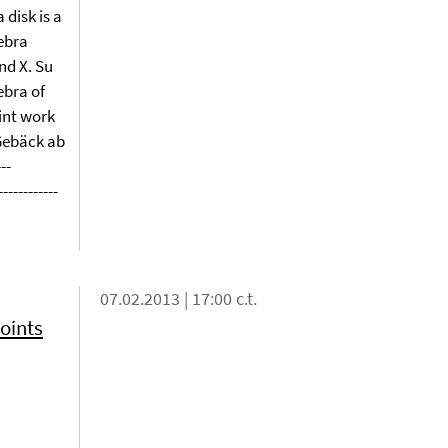
disk is a
ebra
nd X. Su
ebra of
oint work
/Gebäck ab
--
----------
07.02.2013 | 17:00 c.t.
oints