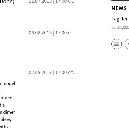
(Bonn)
11.07.2013 | 17:00 c.t.
NEWS
Tag der
22.05.202
06.06.2013 | 17:00 c.t.
02.05.2013 | 17:00 c.t.
er model
a
urface.
f a
in dimer
nikov,
ith a