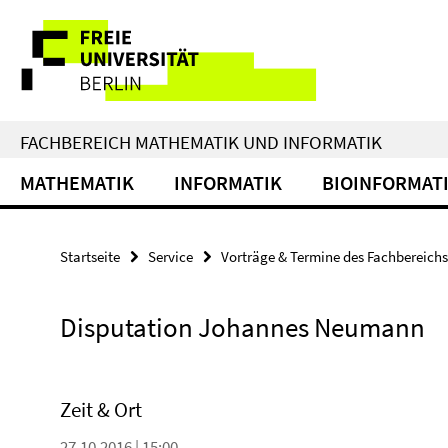
Springe
Service-
direkt
zu
Navigation
Inhalt
FACHBEREICH MATHEMATIK UND INFORMATIK
MATHEMATIK
INFORMATIK
BIOINFORMAT
Startseite
Service
Vorträge & Termine des Fachbereichs
Disputation Johannes Neumann
Zeit & Ort
27.10.2016 | 15:00