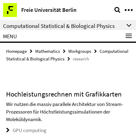
Springe
Service
Freie Universität Berlin
direkt
Navigation
zu
Computational Statistical & Biological Physics
Inhalt
MENU
Homepage
Mathematics
Workgroups
Computational
Statistical & Biological Physics
research
Hochleistungsrechnen mit Grafikkarten
Wir nutzen die massiv parallele Architektur von Stream-
Prozessoren für Höchstleistungssimulationen der
Moleküldynamik.
GPU computing