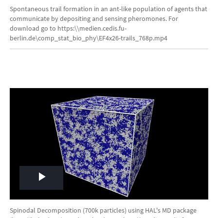
Video
Spontaneous trail formation in an ant-like population of agents that
communicate by depositing and sensing pheromones. For
download go to https:\\medien.cedis.fu-
berlin.de\comp_stat_bio_phy\EF4x26-trails_768p.mp4
Play
Video
Spinodal Decomposition (700k particles) using HAL's MD package