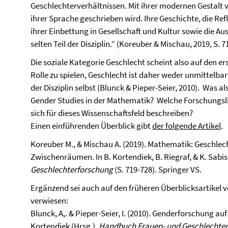
Geschlechterverhältnissen. Mit ihrer modernen Gestalt v
ihrer Sprache geschrieben wird. Ihre Geschichte, die Re
ihrer Einbettung in Gesellschaft und Kultur sowie die Aus
selten Teil der Disziplin.“ (Koreuber & Mischau, 2019, S. 7
Die soziale Kategorie Geschlecht scheint also auf den er
Rolle zu spielen, Geschlecht ist daher weder unmittelb
der Disziplin selbst (Blunck & Pieper-Seier, 2010). Was 
Gender Studies in der Mathematik? Welche Forschungslin
sich für dieses Wissenschaftsfeld beschreiben?
Einen einführenden Überblick gibt
der folgende Artikel
.
Koreuber M., & Mischau A. (2019). Mathematik: Geschlech
Zwischenräumen. In B. Kortendiek, B. Riegraf, & K. Sabis
Geschlechterforschung
(S. 719-728). Springer VS.
Ergänzend sei auch auf den früheren Überblicksartikel 
verwiesen:
Blunck, A,. & Pieper-Seier, I. (2010). Genderforschung auf
Kortendiek (Hrsg.),
Handbuch Frauen- und Geschlechter