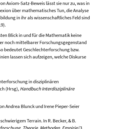
on Axiom-Satz-Beweis lässt sie nur zu, was in
flexion über mathematisches Tun, die Analyse
bildung in ihr als wissenschaftliches Feld sind
19).
sten Blick in und für die Mathematik keine
arer noch mittelbarer Forschungsgegenstand
also bedeutet Geschlechterforschung bzw.
ien lassen sich aufzeigen, welche Diskurse
terforschung in disziplinären
ch (Hrsg),
Handbuch Interdisziplinäre
von Andrea Blunck und Irene Pieper-Seier
 schwierigem Terrain. In R. Becker, & B.
forschung. Theorie, Methoden, Empirie
(3.