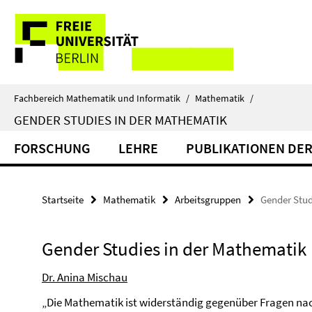
Springe
Service-
direkt
zu
Navigation
Inhalt
Fachbereich Mathematik und Informatik
/
Mathematik
/
GENDER STUDIES IN DER MATHEMATIK
FORSCHUNG
LEHRE
PUBLIKATIONEN DER
Startseite
Mathematik
Arbeitsgruppen
Gender Stud
Gender Studies in der Mathematik
Dr. Anina Mischau
„Die Mathematik ist widerständig gegenüber Fragen na