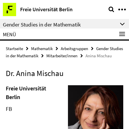
Springe
Service-
Freie Universität Berlin
direkt
Navigation
zu
Gender Studies in der Mathematik
Inhalt
MENÜ
Startseite
Mathematik
Arbeitsgruppen
Gender Studies
in der Mathematik
Mitarbeiter/innen
Anina Mischau
Dr. Anina Mischau
Freie Universität
Berlin
FB