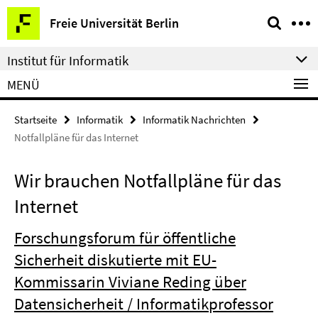
Springe
Service-
Freie Universität Berlin
direkt
Navigation
zu
Institut für Informatik
Inhalt
MENÜ
Startseite
Informatik
Informatik Nachrichten
Notfallpläne für das Internet
Wir brauchen Notfallpläne für das
Internet
Forschungsforum für öffentliche
Sicherheit diskutierte mit EU-
Kommissarin Viviane Reding über
Datensicherheit / Informatikprofessor