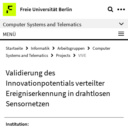
Springe
Service-
Freie Universität Berlin
direkt
Navigation
zu
Computer Systems and Telematics
Inhalt
MENÜ
Startseite
Informatik
Arbeitsgruppen
Computer
Systems and Telematics
Projects
VIVE
Validierung des
Innovationpotentials verteilter
Ereigniserkennung in drahtlosen
Sensornetzen
Institution: