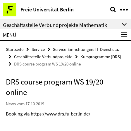
Springe
Service-
Freie Universität Berlin
direkt
Navigation
zu
Geschäftsstelle Verbundprojekte Mathematik
Inhalt
MENÜ
Startseite
Service
Service-Einrichtungen: IT-Dienst u.a.
Geschäftsstelle Verbundprojekte
Kursprogramme (DRS)
DRS course program WS 19/20 online
DRS course program WS 19/20
online
News vom 17.10.2019
Booking via
https://www.drs.fu-berlin.de/