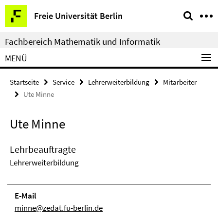
Springe
Service-
Freie Universität Berlin
direkt
Navigation
zu
Fachbereich Mathematik und Informatik
Inhalt
MENÜ
Startseite
Service
Lehrerweiterbildung
Mitarbeiter
Ute Minne
Ute Minne
Lehrbeauftragte
Lehrerweiterbildung
E-Mail
minne@zedat.fu-berlin.de