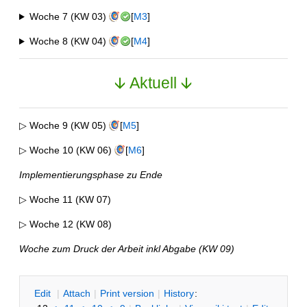
Woche 7 (KW 03)
[
M3
]
Woche 8 (KW 04)
[
M4
]
🡫 Aktuell 🡫
▷ Woche 9 (KW 05)
[
M5
]
▷ Woche 10 (KW 06)
[
M6
]
Implementierungsphase zu Ende
▷ Woche 11 (KW 07)
▷ Woche 12 (KW 08)
Woche zum Druck der Arbeit inkl Abgabe (KW 09)
E
dit
|
A
ttach
|
P
rint version
|
H
istory
: