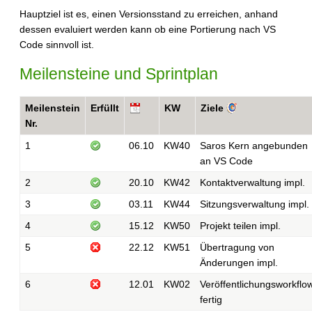
Hauptziel ist es, einen Versionsstand zu erreichen, anhand
dessen evaluiert werden kann ob eine Portierung nach VS
Code sinnvoll ist.
Meilensteine und Sprintplan
Meilenstein
Erfüllt
KW
Ziele
Nr.
1
06.10
KW40
Saros Kern angebunden
an VS Code
2
20.10
KW42
Kontaktverwaltung impl.
3
03.11
KW44
Sitzungsverwaltung impl.
4
15.12
KW50
Projekt teilen impl.
5
22.12
KW51
Übertragung von
Änderungen impl.
6
12.01
KW02
Veröffentlichungsworkflo
fertig