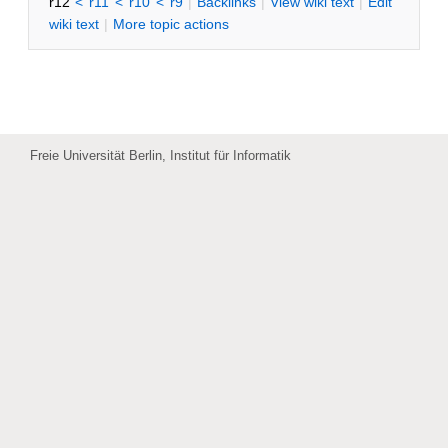
r12
<
r11
<
r10
<
r9
|
B
acklinks
|
V
iew wiki text
|
Edit
w
iki text
|
M
ore topic actions
Freie Universität Berlin, Institut für Informatik