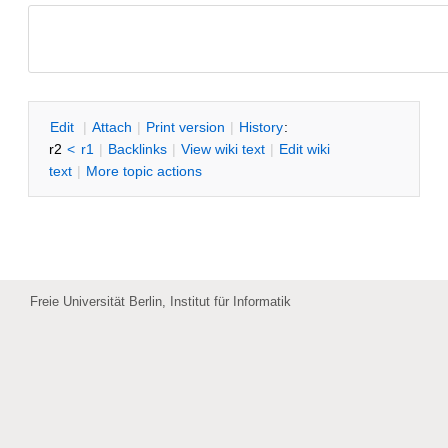
E
dit
|
A
ttach
|
P
rint version
|
H
istory
:
r2
<
r1
|
B
acklinks
|
V
iew wiki text
|
Edit
w
iki
text
|
M
ore topic actions
Freie Universität Berlin, Institut für Informatik