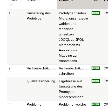
no.
1
Umsetzung des
Prototypen finden
C
Prototypen
Migrationsstrategie
wählen und
technisch
umsetzen
JDOQL zu JPQL
Metadaten zu
Annotations
Mapping zu
Annotations
2
Risikoabschätzung
Risikoabschätzung
C
schreiben
3
Qualitätssicherung
Ergebnisse aus
C
Umsetzung des
Prototypen
niederschreiben
4
Probleme
Probleme, welche
C