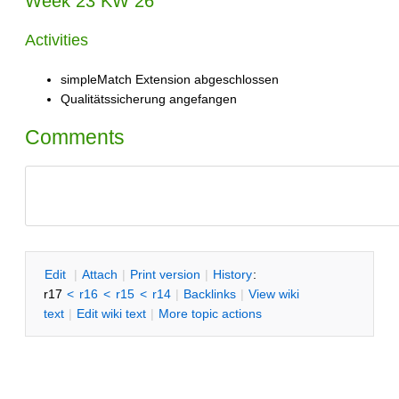
Week 23 KW 26
Activities
simpleMatch Extension abgeschlossen
Qualitätssicherung angefangen
Comments
E
dit
|
A
ttach
|
P
rint version
|
H
istory
:
r17
<
r16
<
r15
<
r14
|
B
acklinks
|
V
iew wiki
text
|
Edit
w
iki text
|
M
ore topic actions