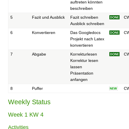
auftreten könnten
beschreiben
5
Fazit und Ausblick
Fazit schreiben
C
Ausblick schreiben
6
Konvertieren
Das Googledocs
C
Projekt nach Latex
konvertieren
7
Abgabe
Korrekturlesen
C
Korrektur lesen
lassen
Präsentation
anfangen
8
Puffer
C
Weekly Status
Week 1 KW 4
Activities