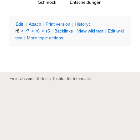
Schmock
Entscheidungen
E
dit
|
A
ttach
|
P
rint version
|
H
istory
:
r8
<
r7
<
r6
<
r5
|
B
acklinks
|
V
iew wiki text
|
Edit
w
iki
text
|
M
ore topic actions
Freie Universität Berlin, Institut für Informatik