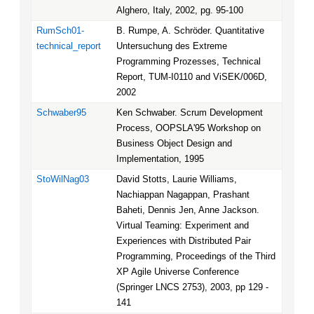
Alghero, Italy, 2002, pg. 95-100
RumSch01-
B. Rumpe, A. Schröder. Quantitative
technical_report
Untersuchung des Extreme
Programming Prozesses, Technical
Report, TUM-I0110 and ViSEK/006D,
2002
Schwaber95
Ken Schwaber. Scrum Development
Process, OOPSLA'95 Workshop on
Business Object Design and
Implementation, 1995
StoWilNag03
David Stotts, Laurie Williams,
Nachiappan Nagappan, Prashant
Baheti, Dennis Jen, Anne Jackson.
Virtual Teaming: Experiment and
Experiences with Distributed Pair
Programming, Proceedings of the Third
XP Agile Universe Conference
(Springer LNCS 2753), 2003, pp 129 -
141