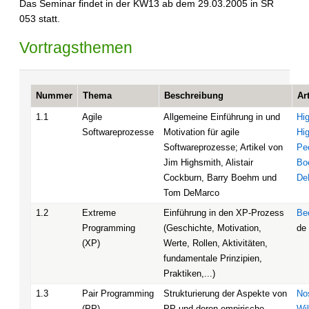
Das Seminar findet in der KW13 ab dem 29.03.2005 in SR
053 statt.
Vortragsthemen
Nummer
Thema
Beschreibung
Ar
1.1
Agile
Allgemeine Einführung in und
Hi
Softwareprozesse
Motivation für agile
Hi
Softwareprozesse; Artikel von
Pe
Jim Highsmith, Alistair
Bo
Cockburn, Barry Boehm und
De
Tom DeMarco
1.2
Extreme
Einführung in den XP-Prozess
Be
Programming
(Geschichte, Motivation,
de
(XP)
Werte, Rollen, Aktivitäten,
fundamentale Prinzipien,
Praktiken,...)
1.3
Pair Programming
Strukturierung der Aspekte von
No
(PP)
PP und deren empirische
Wi