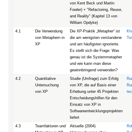
von Kent Beck und Martin
Fowler) + "Refactoring, Reuse,
and Reality" (Kapitel 13 von
William Opdyke)
4.1
Die Verwendung
Die XP-Praktik „Metapher“ ist
Kh
von Metaphern in
die am wenigsten verstandene
To
XP
und am häufigsten ignorierte.
Es stellt sich die Frage: Was
genau ist die Systemmetapher
und wie kann man diese
gewinnbringend verwenden?
4.2
Quantitative
Studie (Umfrage) zum Erfolg
Ru
Untersuchung
von XP, die auf Basis einer
Ru
von XP
Erhebung unter 45 Projekten
tec
Entscheidungshilfen für den
Einsatz von XP in
Softwareentwicklungsprojekten
liefert
4.3
Teamfaktoren und
Aktuelle (2004)
Ro