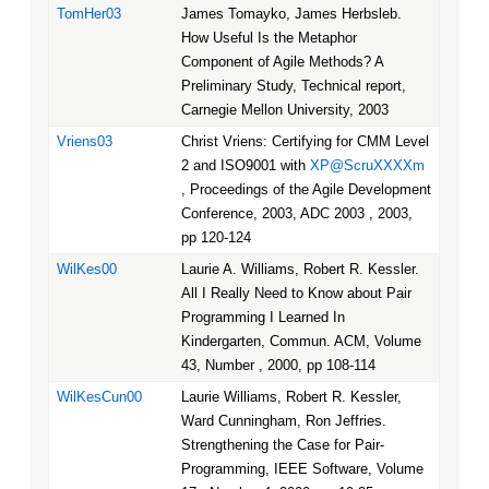
TomHer03
James Tomayko, James Herbsleb.
How Useful Is the Metaphor
Component of Agile Methods? A
Preliminary Study, Technical report,
Carnegie Mellon University, 2003
Vriens03
Christ Vriens: Certifying for CMM Level
2 and ISO9001 with
XP@ScruXXXXm
, Proceedings of the Agile Development
Conference, 2003, ADC 2003 , 2003,
pp 120-124
WilKes00
Laurie A. Williams, Robert R. Kessler.
All I Really Need to Know about Pair
Programming I Learned In
Kindergarten, Commun. ACM, Volume
43, Number , 2000, pp 108-114
WilKesCun00
Laurie Williams, Robert R. Kessler,
Ward Cunningham, Ron Jeffries.
Strengthening the Case for Pair-
Programming, IEEE Software, Volume