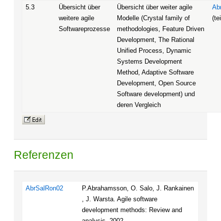
5.3
Übersicht über
Übersicht über weiter agile
Ab
weitere agile
Modelle (Crystal family of
(te
Softwareprozesse
methodologies, Feature Driven
Development, The Rational
Unified Process, Dynamic
Systems Development
Method, Adaptive Software
Development, Open Source
Software development) und
deren Vergleich
Referenzen
AbrSalRon02
P.Abrahamsson, O. Salo, J. Rankainen
, J. Warsta. Agile software
development methods: Review and
analysis, 2002