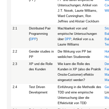
Untersuchungen; Artikel von
Co
J.T. Nosek, Laurie Williams,
Wi
Ward Cunningham, Ron
Jeffries und Alistair Cockburn
2.1
Distributed Pair
Machbarkeit von und
St
Programming
empirische Untersuchungen
Ba
(
DPP
)
über
DPP
; Artikel von u.a.
Ba
Laurie Williams
Te
2.2
Gender studies in
Die Wirkung von PP bei
Ho
PP
weiblichen Studierende
Ho
2.3
XP und die Rolle
Wie kann die Rolle des
De
des Kunden
Kunden in XP (also die Praktik
Fa
Onsite-Customer) effektiv
Ma
eingesetzt werden?
Ma
2.4
Test Driven
Einführung in die Methodik des
Ge
Development
TDD und eine empirische
Li
Untersuchung über die
Mu
Effektivität von TDD