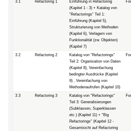
3.1
Refactoring 1
Einführung in Refactoring
Fo
(Kapitel 1 - 3) + Katalog von
"Refactorings" Teil 1:
Einführung (Kapitel 5),
Strukturierung von Methoden
(Kapitel 6), Verlagern von
Funktionalität (zw. Objekten)
(Kapitel 7)
3.2
Refactoring 2
Katalog von "Refactorings"
Fo
Teil 2: Organisation von Daten
(Kapitel 8), Vereinfachung
bedingter Ausdrücke (Kapitel
9) , Vereinfachung von
Methodenaufrufen (Kapitel 10)
3.3
Refactoring 3
Katalog von "Refactorings"
Fo
Teil 3: Generalisierungen
(Subklassen, Superklassen
etc.) (Kapitel 11) + "Big
Refactorings" (Kapitel 12 -
Gesamtsicht auf Refactoring