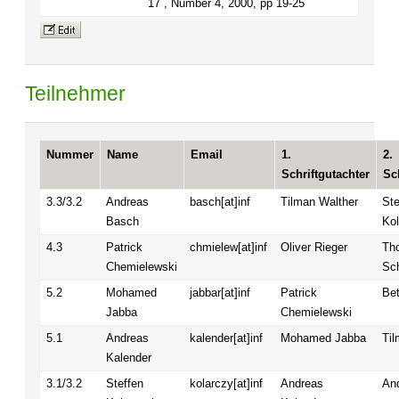
17 , Number 4, 2000, pp 19-25
Teilnehmer
Nummer
Name
Email
1.
2.
Schriftgutachter
Sc
3.3/3.2
Andreas
basch[at]inf
Tilman Walther
Ste
Basch
Ko
4.3
Patrick
chmielew[at]inf
Oliver Rieger
Th
Chemielewski
Sc
5.2
Mohamed
jabbar[at]inf
Patrick
Bet
Jabba
Chemielewski
5.1
Andreas
kalender[at]inf
Mohamed Jabba
Til
Kalender
3.1/3.2
Steffen
kolarczy[at]inf
Andreas
An