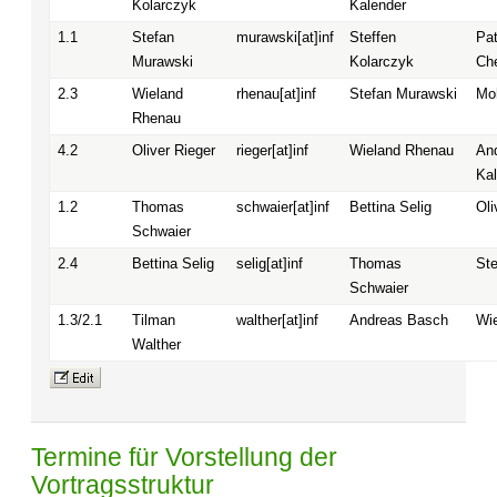
Kolarczyk
Kalender
1.1
Stefan
murawski[at]inf
Steffen
Pat
Murawski
Kolarczyk
Ch
2.3
Wieland
rhenau[at]inf
Stefan Murawski
Mo
Rhenau
4.2
Oliver Rieger
rieger[at]inf
Wieland Rhenau
An
Ka
1.2
Thomas
schwaier[at]inf
Bettina Selig
Oli
Schwaier
2.4
Bettina Selig
selig[at]inf
Thomas
St
Schwaier
1.3/2.1
Tilman
walther[at]inf
Andreas Basch
Wi
Walther
Termine für Vorstellung der
Vortragsstruktur