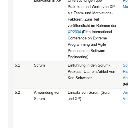
Motivation in XP
Untersuchungen über
Ro
Praktiken und Werte von XP
Ma
als Team- und Motivations-
Faktoren. Zum Teil
veröffendlicht im Rahmen der
XP2004
(Fifth International
Conference on Extreme
Programming and Agile
Processes in Software
Engineering)
5.1
Scrum
Einführung in den Scrum-
Sc
Prozess. U.a. ein Artikel von
Ri
Ken Schwaber.
Ab
(te
5.2
Anwendung von
Einsatz von Scrum (Scrum
Je
Scrum
und XP)
Vr