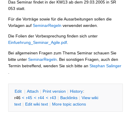
Das Seminar findet in der KW13 ab dem 29.03.2005 in SR
053 statt.
Für die Vorträge sowie für die Ausarbeitungen sollen die
Vorlagen auf
SeminarRegeln
verwendet werden.
Die Folien der Vorbesprechung finden sich unter
Einfuehrung_Seminar_Agile.pdf
.
Bei allgemeinen Fragen zum Thema Seminar schauen Sie
bitte unter
SeminarRegeln
. Bei sonstigen Fragen, auch den
Termin betreffend, wenden Sie sich bitte an
Stephan Salinger
.
E
dit
|
A
ttach
|
P
rint version
|
H
istory
:
r46
<
r45
<
r44
<
r43
|
B
acklinks
|
V
iew wiki
text
|
Edit
w
iki text
|
M
ore topic actions