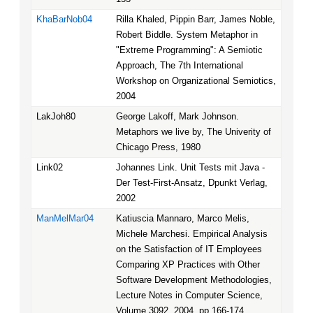
KhaBarNob04
Rilla Khaled, Pippin Barr, James Noble,
Robert Biddle. System Metaphor in
"Extreme Programming": A Semiotic
Approach, The 7th International
Workshop on Organizational Semiotics,
2004
LakJoh80
George Lakoff, Mark Johnson.
Metaphors we live by, The Univerity of
Chicago Press, 1980
Link02
Johannes Link. Unit Tests mit Java -
Der Test-First-Ansatz, Dpunkt Verlag,
2002
ManMelMar04
Katiuscia Mannaro, Marco Melis,
Michele Marchesi. Empirical Analysis
on the Satisfaction of IT Employees
Comparing XP Practices with Other
Software Development Methodologies,
Lecture Notes in Computer Science,
Volume 3092, 2004, pp 166-174