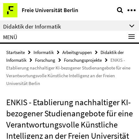
Springe
Service-
Freie Universität Berlin
direkt
Navigation
zu
Didaktik der Informatik
Inhalt
MENÜ
Startseite
Informatik
Arbeitsgruppen
Didaktik der
Informatik
Forschung
Forschungsprojekte
ENKIS -
Etablierung nachhaltiger KI-bezogener Studienangebote für eine
Verantwortungsvolle Künstliche Intelligenz an der Freien
Universität Berlin
ENKIS - Etablierung nachhaltiger KI-
bezogener Studienangebote für eine
Verantwortungsvolle Künstliche
Intelligenz an der Freien Universität