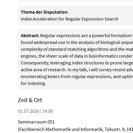
Thema der Disputation
:
Index Acceleration for Regular Expression Search
Abstract:
Regular expressions are a powerful formalism 
found widespread use in the analysis of biological seque
complexity of standard matching algorithms and the mat
engines, the sheer scale of data in bioinformatics render
Consequently, leveraging index structures to prune larg
active area of research. In my talk, I will survey recent
enumerating kmers from regular expressions, and optimi
for indexing.
Zeit & Ort
01.07.2026 | 14:00
Seminarraum 051
(Fachbereich Mathematik und Informatik, Takustr. 9, 141