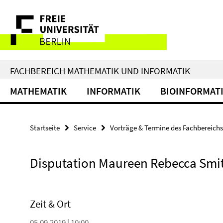
Springe
Service-
direkt
zu
Navigation
Inhalt
FACHBEREICH MATHEMATIK UND INFORMATIK
MATHEMATIK
INFORMATIK
BIOINFORMAT
Startseite
Service
Vorträge & Termine des Fachbereichs
Disputation Maureen Rebecca Smi
Zeit & Ort
05.09.2019 | 10:00