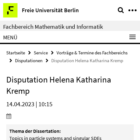
Springe
Service-
Freie Universität Berlin
direkt
Navigation
zu
Fachbereich Mathematik und Informatik
Inhalt
MENÜ
Startseite
Service
Vorträge & Termine des Fachbereichs
Disputationen
Disputation Helena Katharina Kremp
Disputation Helena Katharina
Kremp
14.04.2023 | 10:15
Thema der Dissertation:
Topics in particle systems and singular SDEs