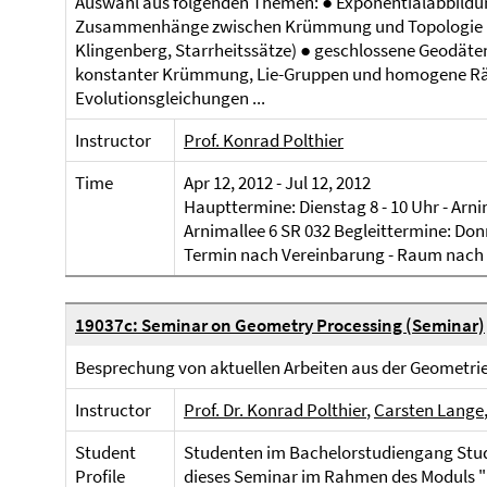
Auswahl aus folgenden Themen: ● Exponentialabbildu
Zusammenhänge zwischen Krümmung und Topologie (z
Klingenberg, Starrheitssätze) ● geschlossene Geodät
konstanter Krümmung, Lie-Gruppen und homogene Rä
Evolutionsgleichungen ...
Instructor
Prof. Konrad Polthier
Time
Apr 12, 2012 - Jul 12, 2012
Haupttermine: Dienstag 8 - 10 Uhr - Arni
Arnimallee 6 SR 032 Begleittermine: Donn
Termin nach Vereinbarung - Raum nach
19037c: Seminar on Geometry Processing (Seminar)
Besprechung von aktuellen Arbeiten aus der Geometri
Instructor
Prof. Dr. Konrad Polthier
,
Carsten Lange
Student
Studenten im Bachelorstudiengang Stu
Profile
dieses Seminar im Rahmen des Moduls "Di