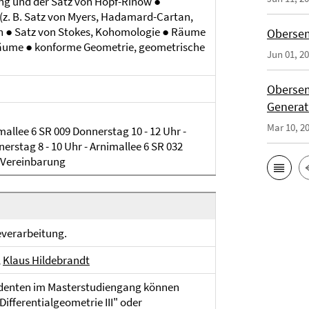
ng und der Satz von Hopf-Rinow ●
. B. Satz von Myers, Hadamard-Cartan,
en ● Satz von Stokes, Kohomologie ● Räume
Obersem
ume ● konforme Geometrie, geometrische
Jun 01, 2
Obersem
Generat
Mar 10, 2
mallee 6 SR 009 Donnerstag 10 - 12 Uhr -
erstag 8 - 10 Uhr - Arnimallee 6 SR 032
 Vereinbarung
everarbeitung.
,
Klaus Hildebrandt
denten im Masterstudiengang können
fferentialgeometrie III" oder