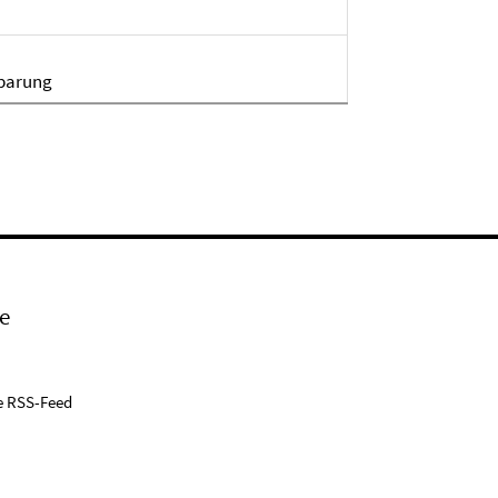
nbarung
e
e RSS-Feed