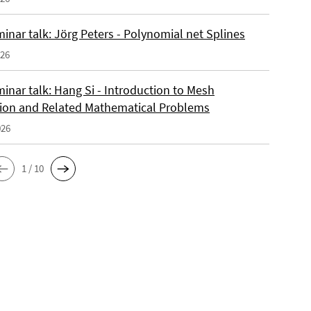
inar talk: Jörg Peters - Polynomial net Splines
026
inar talk: Hang Si - Introduction to Mesh
ion and Related Mathematical Problems
026
1 / 10