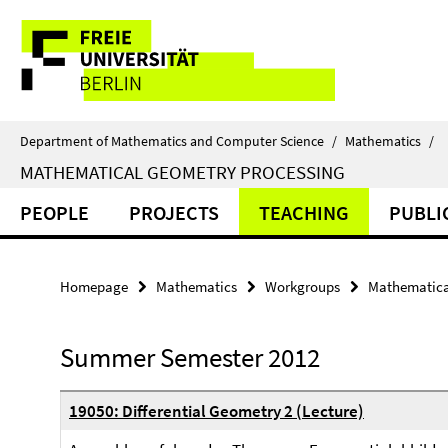
Springe
Service
direkt
zu
Navigation
Inhalt
Department of Mathematics and Computer Science
/
Mathematics
/
MATHEMATICAL GEOMETRY PROCESSING
PEOPLE
PROJECTS
TEACHING
PUBLI
Homepage
Mathematics
Workgroups
Mathematica
Summer Semester 2012
19050: Differential Geometry 2 (Lecture)