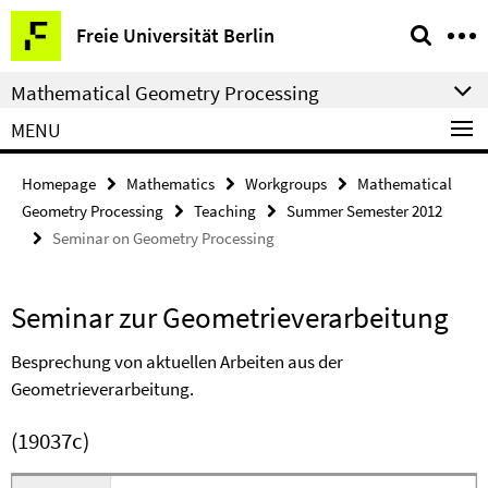
Springe
Service
Freie Universität Berlin
direkt
Navigation
zu
Mathematical Geometry Processing
Inhalt
MENU
Homepage
Mathematics
Workgroups
Mathematical
Geometry Processing
Teaching
Summer Semester 2012
Seminar on Geometry Processing
Seminar zur Geometrieverarbeitung
Besprechung von aktuellen Arbeiten aus der
Geometrieverarbeitung.
(19037c)