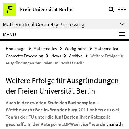
Springe
Service
Freie Universität Berlin
direkt
Navigation
zu
Mathematical Geometry Processing
Inhalt
MENU
Homepage
Mathematics
Workgroups
Mathematical
Geometry Processing
News
Archive
Weitere Erfolge für
Ausgründungen der Freien Universität Berlin
Weitere Erfolge für Ausgründungen
der Freien Universität Berlin
Auch in der zweiten Stufe des Businessplan-
Wettbewerbs Berlin-Brandenburg 2011 haben es zwei
Teams der FU unter die fünf Besten Ihrer Kategorie
geschafft. In der Kategorie „BPWservice“ wurde
vismath