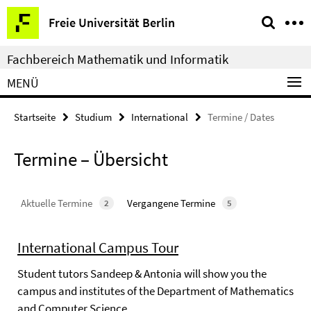
Springe
Service-
Freie Universität Berlin
direkt
Navigation
zu
Fachbereich Mathematik und Informatik
Inhalt
MENÜ
Startseite
Studium
International
Termine / Dates
Termine – Übersicht
Aktuelle Termine
Vergangene Termine
2
5
International Campus Tour
Student tutors Sandeep & Antonia will show you the
campus and institutes of the Department of Mathematics
and Computer Science