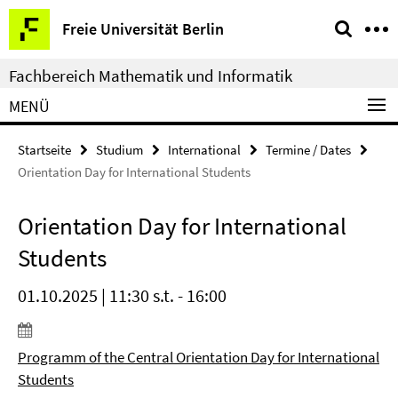
Springe
Service-
Freie Universität Berlin
direkt
Navigation
zu
Fachbereich Mathematik und Informatik
Inhalt
MENÜ
Startseite
Studium
International
Termine / Dates
Orientation Day for International Students
Orientation Day for International
Students
01.10.2025 | 11:30 s.t. - 16:00
Programm of the Central Orientation Day for International
Students