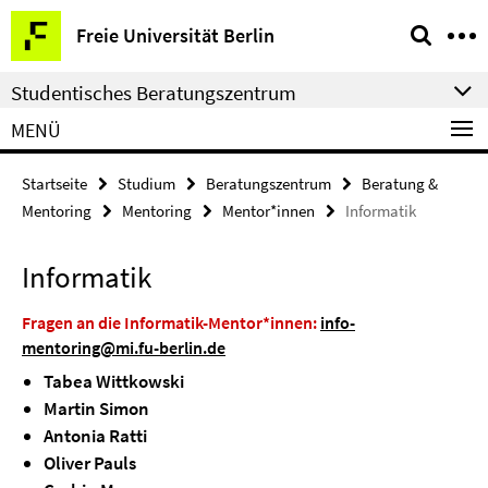
Springe
Service-
Freie Universität Berlin
direkt
Navigation
zu
Studentisches Beratungszentrum
Inhalt
MENÜ
Startseite
Studium
Beratungszentrum
Beratung &
Mentoring
Mentoring
Mentor*innen
Informatik
Informatik
Fragen an die Informatik-Mentor*innen:
info-
mentoring@mi.fu-berlin.de
Tabea Wittkowski
Martin Simon
Antonia Ratti
Oliver Pauls