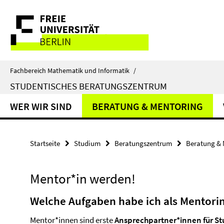
Springe
Service-
direkt
zu
Navigation
Inhalt
Fachbereich Mathematik und Informatik
/
STUDENTISCHES BERATUNGSZENTRUM
WER WIR SIND
BERATUNG & MENTORING
Startseite
Studium
Beratungszentrum
Beratung & 
Mentor*in werden!
Welche Aufgaben habe ich als Mentori
Mentor*innen sind erste
Ansprechpartner*innen für S