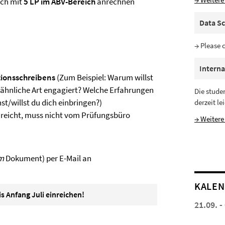
ich mit
5 LP im ABV-Bereich
anrechnen
Data Sc
→ Please 
Interna
tionsschreibens
(Zum Beispiel: Warum willst
 ähnliche Art engagiert? Welche Erfahrungen
Die stude
t/willst du dich einbringen?)
derzeit le
icht, muss nicht vom Prüfungsbüro
→ Weitere
m
Dokument) per E-Mail an
KALE
 Anfang Juli einreichen!
21.09. -