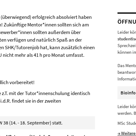
 (überwiegend) erfolgreich absolviert haben
ÖFFNU
! Zukünftige Mentor*innen sollten sich am
. Bewerber*innen sollten außerdem über
Leider kö
studenti
en verfügen und natürlich Spaß an der
Sprechzei
en SHK/Tutorenjob hat, kann zusätzlich einen
können im
U nicht mehr als 41 h pro Monat umfasst.
Das Mento
beantwort
Informati
lich vorbereitet!
Bioinf
ie z.T. mit der Tutor*innenschulung identisch
d.R. findet sie in der zweiten
Leider kö
werden. B
W 38 (14. - 18. September) statt.
MSc Stude
→ Weitere