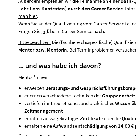
Außerdem empfehlen wir die Teilnahme an einer
Basis-
Lehr-Lern-Kontexten) durch den Career Service
. Info
man hier
.
Wenn Sie an der Qualifizierung vom Career Service tei
Fragen Sie ggf. beim Career Service nach.
Bitte beachten:
Die (fachbereichsspezifische) Qualifizier
Mentor bzw. Mentorin
. Bei Terminproblemen versuchen
... und was habe ich davon?
Mentor*innen
erwerben
Beratungs- und Gesprächsführungskom
erlernen verschiedene Techniken der
Gruppenarbeit,
vertiefen ihr theoretisches und praktisches
Wissen üb
Zeitmanagement
erhalten aussagekräftiges
Zertifikat
e über die
Qualif
erhalten eine
Aufwandsentschädigung von 14,00 € p