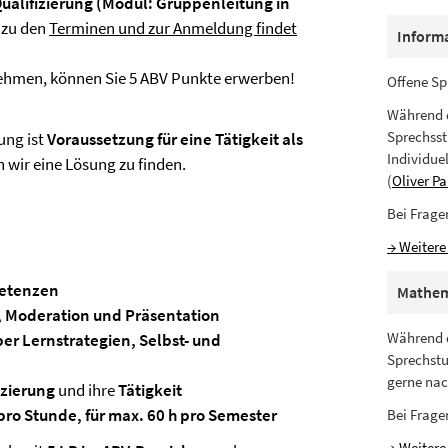
Qualifizierung (Modul: Gruppenleitung in
s zu den
Terminen und zur Anmeldung findet
Inform
lnehmen, können Sie 5 ABV Punkte erwerben!
Offene Sp
Während d
Sprechss
ung ist
Voraussetzung für eine Tätigkeit als
Individue
 wir eine Lösung zu finden.
(
Oliver Pa
Bei Frage
→ Weitere
petenzen
Mathem
 Moderation und Präsentation
Während d
er Lernstrategien, Selbst- und
Sprechstu
gerne na
izierung
und ihre
Tätigkeit
ro Stunde, für max. 60 h pro Semester
Bei Frage
→ Weitere