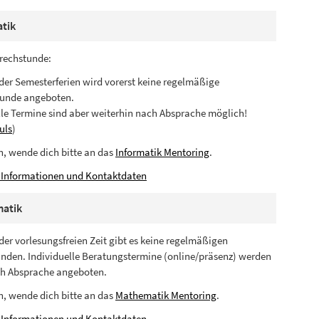
atik
rechstunde:
er Semesterferien wird vorerst keine regelmäßige
tunde angeboten.
lle Termine sind aber weiterhin nach Absprache möglich!
uls
)
n, wende dich bitte an das
Informatik Mentoring
.
 Informationen und Kontaktdaten
atik
er vorlesungsfreien Zeit gibt es keine regelmäßigen
nden. Individuelle Beratungstermine (online/präsenz) werden
ch Absprache angeboten.
n, wende dich bitte an das
Mathematik Mentoring
.
 Informationen und Kontaktdaten