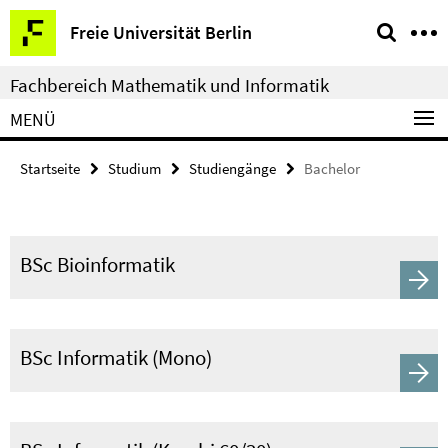
Springe
Service-
Freie Universität Berlin
direkt
Navigation
zu
Fachbereich Mathematik und Informatik
Inhalt
MENÜ
Startseite
Studium
Studiengänge
Bachelor
BSc Bioinformatik
BSc Informatik (Mono)