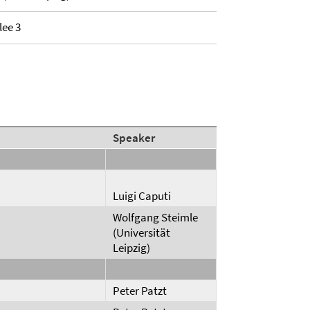
lee 3
Speaker
Luigi Caputi
Wolfgang Steimle
(Universität
Leipzig)
Peter Patzt