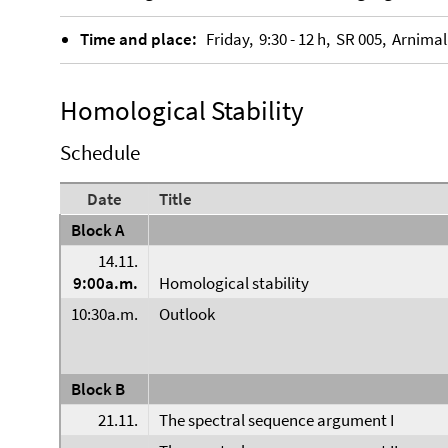
Time and place:
Friday, 9:30 - 12 h, SR 005, Arnimal
Homological Stability
Schedule
Date
Title
Block A
14.11.
9:00a.m.
Homological stability
10:30a.m.
Outlook
Block B
21.11.
The spectral sequence argument I