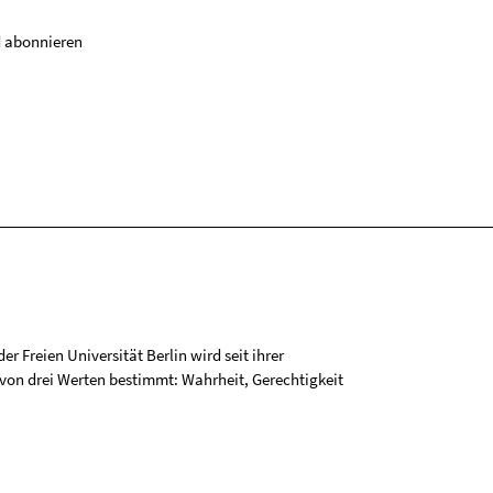
 abonnieren
r Freien Universität Berlin wird seit ihrer
on drei Werten bestimmt: Wahrheit, Gerechtigkeit