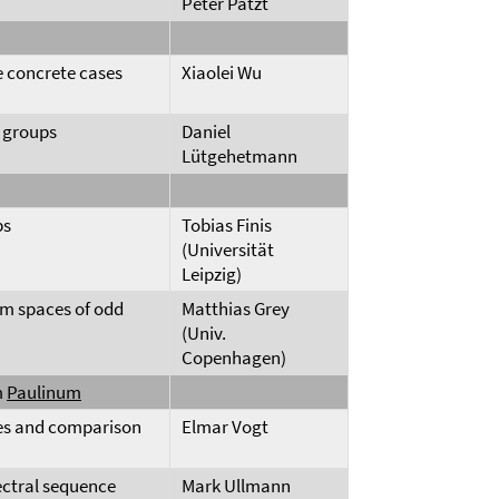
Peter Patzt
e concrete cases
Xiaolei Wu
m groups
Daniel
Lütgehetmann
ps
Tobias Finis
(Universität
Leipzig)
sm spaces of odd
Matthias Grey
(Univ.
Copenhagen)
m
Paulinum
les and comparison
Elmar Vogt
ectral sequence
Mark Ullmann