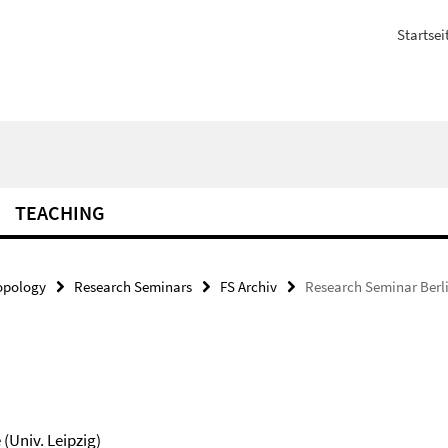
Startsei
TEACHING
opology
Research Seminars
FS Archiv
Research Seminar Berli
(Univ. Leipzig)