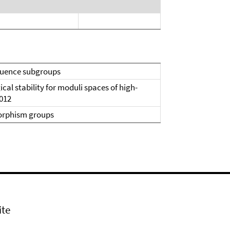
gruence subgroups
cal stability for moduli spaces of high-
2012
morphism groups
ite