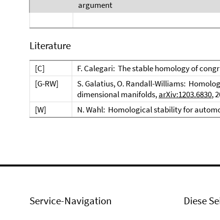
argument
Literature
[C]
F. Calegari: The stable homology of con
[G-RW]
S. Galatius, O. Randall-Williams: Homologi
dimensional manifolds,
arXiv:1203.6830
, 
[W]
N. Wahl: Homological stability for auto
Service-Navigation
Diese Se