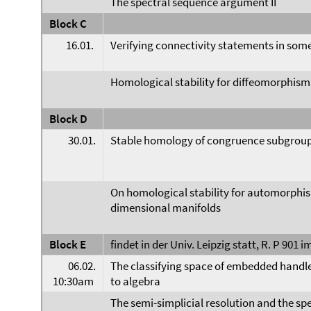
The spectral sequence argument II
Block C
16.01.
Verifying connectivity statements in som
Homological stability for diffeomorphis
Block D
30.01.
Stable homology of congruence subgrou
On homological stability for automorphi
dimensional manifolds
Block E
findet in der Univ. Leipzig statt, R. P 901 i
06.02.
The classifying space of embedded hand
10:30am
to algebra
The semi-simplicial resolution and the sp