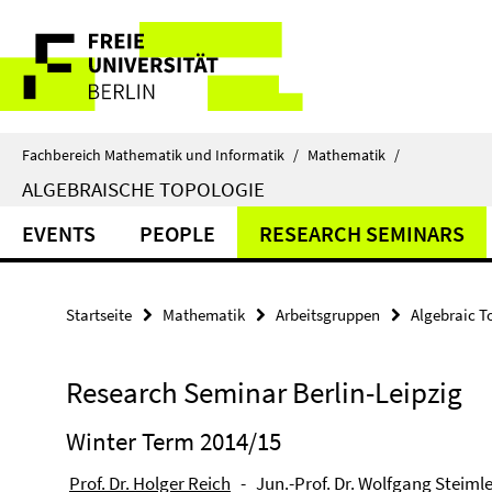
Springe
Service-
direkt
zu
Navigation
Inhalt
Fachbereich Mathematik und Informatik
/
Mathematik
/
ALGEBRAISCHE TOPOLOGIE
EVENTS
PEOPLE
RESEARCH SEMINARS
Startseite
Mathematik
Arbeitsgruppen
Algebraic T
Research Seminar Berlin-Leipzig
Winter Term 2014/15
Prof. Dr. Holger Reich
- Jun.-Prof. Dr. Wolfgang Steimle 