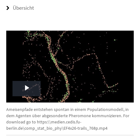
Übersicht
Play
Video
Ameisenpfade entstehen spontan in einem Populationsmodell, in
dem Agenten über abgesonderte Pheromone kommunizieren. For
download go to https:\\medien.cedis.fu-
berlin.de\comp_stat_bio_phy\EF4x26-trails_768p.mp4