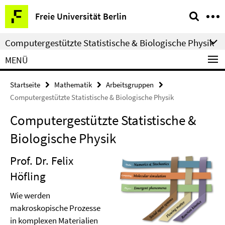
Springe
Service-
Freie Universität Berlin
direkt
Navigation
zu
Computergestützte Statistische & Biologische Physik
Inhalt
MENÜ
Startseite
Mathematik
Arbeitsgruppen
Computergestützte Statistische & Biologische Physik
Computergestützte Statistische &
Biologische Physik
Prof. Dr. Felix
Höfling
Wie werden
makroskopische Prozesse
in komplexen Materialien