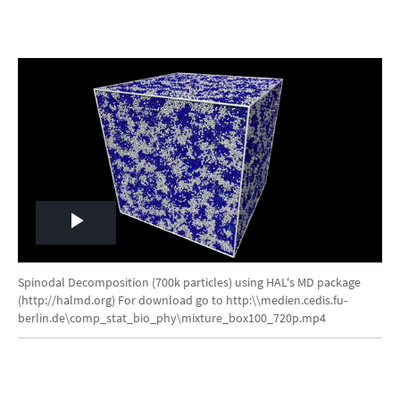
Play
Video
Spinodal Decomposition (700k particles) using HAL's MD package
(http://halmd.org) For download go to http:\\medien.cedis.fu-
berlin.de\comp_stat_bio_phy\mixture_box100_720p.mp4